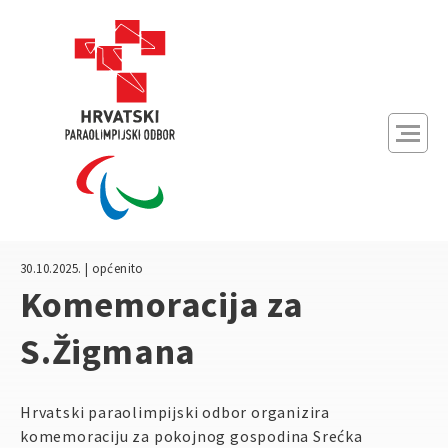
Početna
Novosti
Natjecanja
30.10.2025. | općenito
O nama
Komemoracija za
S.Žigmana
Članice
Hrvatski paraolimpijski odbor organizira
A
A
Kontrast:
komemoraciju za pokojnog gospodina Srećka