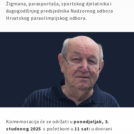
Žigmana, parasportaša, sportskog djelatnika i
A
A
Veličina slova:
dugogodišnjeg predsjednika Nadzornog odbora
A
Hrvatskog paraolimpijskog odbora.
Podrži
Komemoracija će se održati u
ponedjeljak, 3.
studenog 2025
. s početkom u
11 sat
i u dvorani