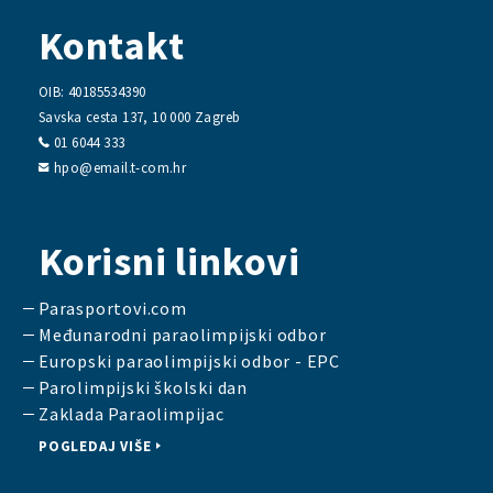
Kontakt
OIB: 40185534390
Savska cesta 137, 10 000 Zagreb
01 6044 333
hpo@email.t-com.hr
Korisni linkovi
Parasportovi.com
Međunarodni paraolimpijski odbor
Europski paraolimpijski odbor - EPC
Parolimpijski školski dan
Zaklada Paraolimpijac
POGLEDAJ VIŠE