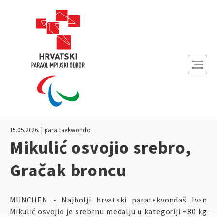
Početna
Novosti
Natjecanja
15.05.2026. | para taekwondo
O nama
Mikulić osvojio srebro,
Gračak broncu
Članice
MUNCHEN - Najbolji hrvatski paratekvondaš Ivan
A
A
Kontrast:
Mikulić osvojio je srebrnu medalju u kategoriji +80 kg