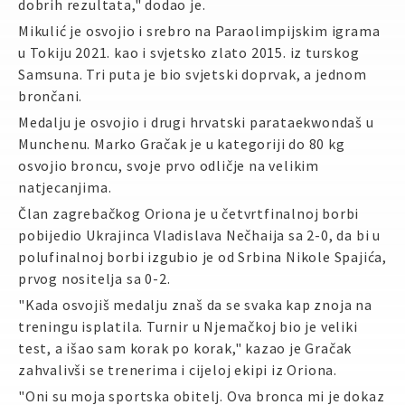
dobrih rezultata," dodao je.
Mikulić je osvojio i srebro na Paraolimpijskim igrama
u Tokiju 2021. kao i svjetsko zlato 2015. iz turskog
Samsuna. Tri puta je bio svjetski doprvak, a jednom
brončani.
Medalju je osvojio i drugi hrvatski parataekwondaš u
Munchenu. Marko Gračak je u kategoriji do 80 kg
osvojio broncu, svoje prvo odličje na velikim
natjecanjima.
Član zagrebačkog Oriona je u četvrtfinalnoj borbi
pobijedio Ukrajinca Vladislava Nečhaija sa 2-0, da bi u
polufinalnoj borbi izgubio je od Srbina Nikole Spajića,
prvog nositelja sa 0-2.
"Kada osvojiš medalju znaš da se svaka kap znoja na
treningu isplatila. Turnir u Njemačkoj bio je veliki
test, a išao sam korak po korak," kazao je Gračak
zahvalivši se trenerima i cijeloj ekipi iz Oriona.
"Oni su moja sportska obitelj. Ova bronca mi je dokaz