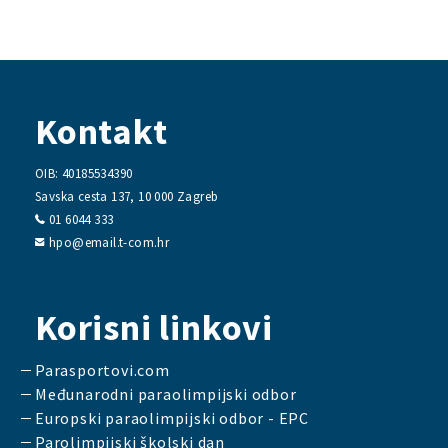
Kontakt
OIB: 40185534390
Savska cesta 137, 10 000 Zagreb
01 6044 333
hpo@email.t-com.hr
Korisni linkovi
Parasportovi.com
Međunarodni paraolimpijski odbor
Europski paraolimpijski odbor - EPC
Parolimpijski školski dan