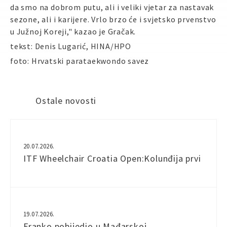
da smo na dobrom putu, ali i veliki vjetar za nastavak
sezone, ali i karijere. Vrlo brzo će i svjetsko prvenstvo
u Južnoj Koreji," kazao je Gračak.
tekst: Denis Lugarić, HINA/HPO
foto: Hrvatski parataekwondo savez
Ostale novosti
20.07.2026.
ITF Wheelchair Croatia Open:Kolunđija prvi
19.07.2026.
Franko pobijedio u Mađarskoj