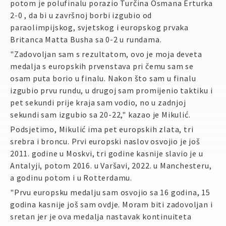
potom je polufinalu porazio Turčina Osmana Erturka
2-0 , da bi u završnoj borbi izgubio od
paraolimpijskog, svjetskog i europskog prvaka
Britanca Matta Busha sa 0-2 u rundama.
"Zadovoljan sam s rezultatom, ovo je moja deveta
medalja s europskih prvenstava pri čemu sam se
osam puta borio u finalu. Nakon što sam u finalu
izgubio prvu rundu, u drugoj sam promijenio taktiku i
pet sekundi prije kraja sam vodio, no u zadnjoj
sekundi sam izgubio sa 20-22," kazao je Mikulić.
Podsjetimo, Mikulić ima pet europskih zlata, tri
srebra i broncu. Prvi europski naslov osvojio je još
2011. godine u Moskvi, tri godine kasnije slavio je u
Antalyji, potom 2016. u Varšavi, 2022. u Manchesteru,
a godinu potom i u Rotterdamu.
"Prvu europsku medalju sam osvojio sa 16 godina, 15
godina kasnije još sam ovdje. Moram biti zadovoljan i
sretan jer je ova medalja nastavak kontinuiteta