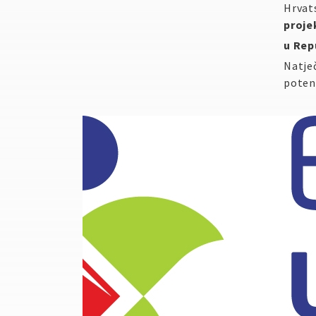
Hrvat
proje
u Rep
Natječ
poten