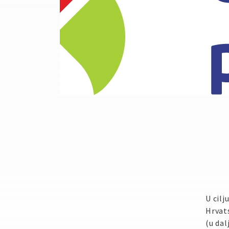
U cilj
Hrvats
(u dal