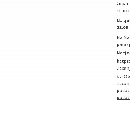
župani
struč
Natječ
23.05
Na Na
paras
Natje
https
Jacan
Svi Ob
Jačan
podat
podat