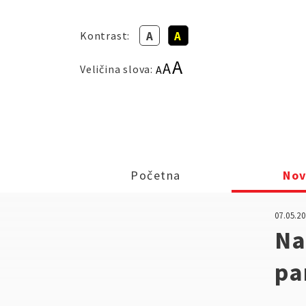
Kontrast:
A
A
A
A
Veličina slova:
A
Početna
Nov
07.05.20
Na
pa