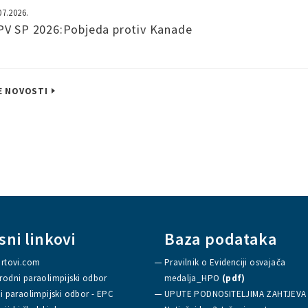
07.2026.
V SP 2026:Pobjeda protiv Kanade
E NOVOSTI
sni linkovi
Baza podataka
rtovi.com
Pravilnik o Evidenciji osvajača
odni paraolimpijski odbor
medalja_HPO
(pdf)
i paraolimpijski odbor - EPC
UPUTE PODNOSITELJIMA ZAHTJEV