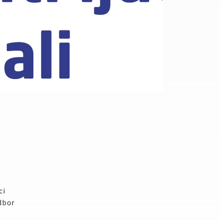
ci
dbor