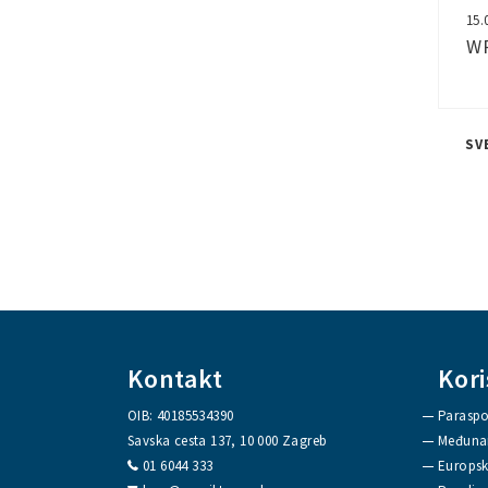
15.
WP
SV
Kontakt
Kori
OIB: 40185534390
Paraspo
Savska cesta 137, 10 000 Zagreb
Međunar
01 6044 333
Europsk