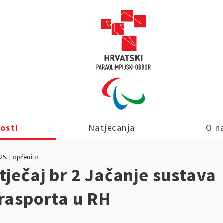
osti
Natjecanja
O n
25. | općenito
tječaj br 2 Jačanje sustava
rasporta u RH