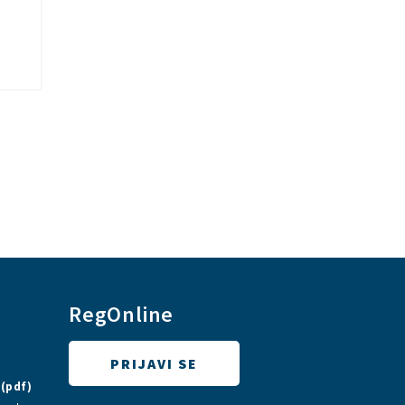
RegOnline
PRIJAVI SE
A
(pdf)