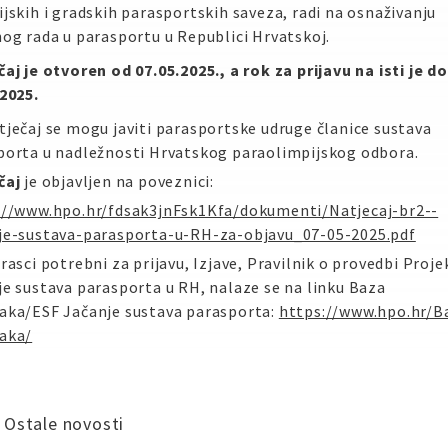
jskih i gradskih parasportskih saveza, radi na osnaživanju
nog rada u parasportu u Republici Hrvatskoj.
aj je otvoren od 07.05.2025., a rok za prijavu na isti je do
.2025.
tječaj se mogu javiti parasportske udruge članice sustava
porta u nadležnosti Hrvatskog paraolimpijskog odbora.
čaj
je objavljen na poveznici:
://www.hpo.hr/fdsak3jnFsk1Kfa/dokumenti/Natjecaj-br2--
je-sustava-parasporta-u-RH-za-objavu_07-05-2025.pdf
rasci potrebni za prijavu, Izjave, Pravilnik o provedbi Proje
je sustava parasporta u RH, nalaze se na linku Baza
aka/ESF Jačanje sustava parasporta:
https://www.hpo.hr/B
aka/
Ostale novosti