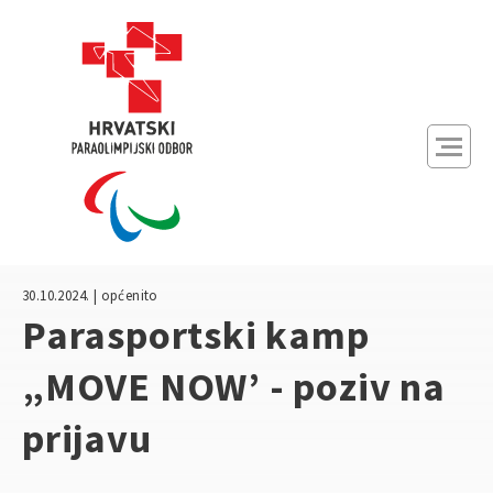
Početna
Novosti
Natjecanja
30.10.2024. | općenito
O nama
Parasportski kamp
„MOVE NOW’ - poziv na
Članice
prijavu
A
A
Kontrast: