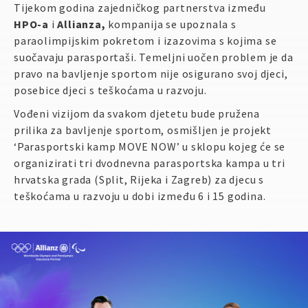
Tijekom godina zajedničkog partnerstva između
A
A
HPO-a
i
Allianza,
kompanija se upoznala s
Veličina slova:
A
paraolimpijskim pokretom i izazovima s kojima se
suočavaju parasportaši. Temeljni uočen problem je da
Podrži
pravo na bavljenje sportom nije osigurano svoj djeci,
posebice djeci s teškoćama u razvoju.
Vođeni vizijom da svakom djetetu bude pružena
prilika za bavljenje sportom, osmišljen je projekt
‘Parasportski kamp MOVE NOW’ u sklopu kojeg će se
organizirati tri dvodnevna parasportska kampa u tri
hrvatska grada (Split, Rijeka i Zagreb) za djecu s
teškoćama u razvoju u dobi između 6 i 15 godina.