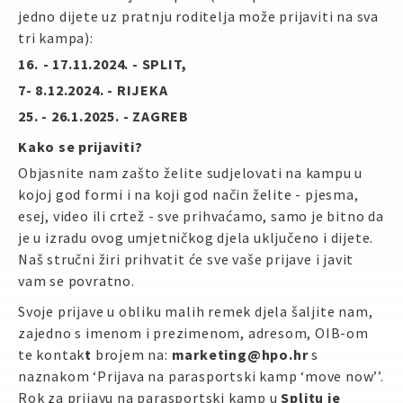
jedno dijete uz pratnju roditelja može prijaviti na sva
tri kampa):
16.⁠ ⁠- 17.11.2024. - SPLIT,
7
- 8.12.2024. - RIJEKA
25. - 26.1.2025. - ZAGREB
Kako se prijaviti?
Objasnite nam zašto želite sudjelovati na kampu u
kojoj god formi i na koji god način želite - pjesma,
esej, video ili crtež - sve prihvaćamo, samo je bitno da
je u izradu ovog umjetničkog djela uključeno i dijete.
Naš stručni žiri prihvatit će sve vaše prijave i javit
vam se povratno.
Svoje prijave u obliku malih remek djela šaljite nam,
zajedno s imenom i prezimenom, adresom, OIB-om
te kontak
t
brojem na:
marketing@hpo.hr
s
naznakom ‘Prijava na parasportski kamp ‘move now’’.
Rok za prijavu na parasportski kamp u
Splitu je