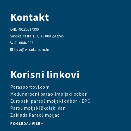
Kontakt
OIB: 40185534390
Savska cesta 137, 10 000 Zagreb
01 6044 333
hpo@email.t-com.hr
Korisni linkovi
Parasportovi.com
Međunarodni paraolimpijski odbor
Europski paraolimpijski odbor - EPC
Parolimpijski školski dan
Zaklada Paraolimpijac
POGLEDAJ VIŠE